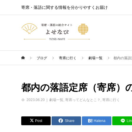
寄席・落語に関する情報を分かりやすくお届け
ブログ
寄席に行く
劇場一覧
都内の落語
都内の落語定席（寄席）
2023.06.20
劇場一覧
,
寄席ってどんなとこ？
,
寄席に行く
Post
Share
Hatena
Lin